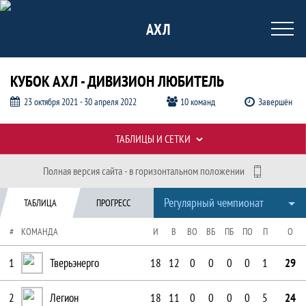
АХЛ
КУБОК АХЛ - ДИВИЗИОН ЛЮБИТЕЛЬ
23 октября 2021 - 30 апреля 2022
10 команд
Завершён
Таблицы турнира
ТАБЛИЦЫ И СЕТКИ
Полная версия сайта - в горизонтальном положении
Регулярный чемпионат - Таблица. Созд
Регулярный чемпионат
ТАБЛИЦА
ПРОГРЕСС
#
КОМАНДА
И
В
ВО
ВБ
ПБ
ПО
П
О
1
Тверьэнерго
18
12
0
0
0
0
1
29
2
Легион
18
11
0
0
0
0
5
24