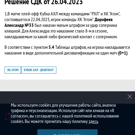
Решение СДК от 26.04.2023
1
.
В матче плей-офф Кубка АХЛ между командами "РХЛ" и ХК "Атом",
состоявшегося 22.04.2023, игрок команды ХК "Атом"
Дорофеев
Александр №33
был наказан малым штрафом за удар соперника
клюшкой. Для Александра это наказание стало 8-м в сезоне,
накладываемым за какой-либо физический контакт с соперником.
В соответствии с пунктом
5.4
Таблицы штрафов, на игрока накладывается
наказание в виде дополнительной дисквалификации на один матч
(0+1)
ХК АТОМ
КУБОК АХЛ - ДЕБЮТАНТ
Мы используем cookies для улучшения работы сайта, анализа
трафика и персонализации. Используя сайт или кликая на «Я
Войти
согласен», вы соглашаетесь с нашей политикой использования
© 2019 - 2026 Альтернативная Хоккейная Лига
cookies. Вы можете прочитать нашу политику
здесь